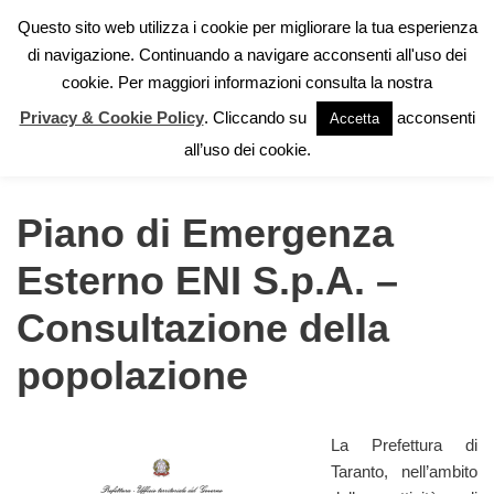
Questo sito web utilizza i cookie per migliorare la tua esperienza
di navigazione. Continuando a navigare acconsenti all'uso dei
Vai
cookie. Per maggiori informazioni consulta la nostra
al
contenuto
Privacy & Cookie Policy
. Cliccando su
acconsenti
Accetta
Home
»
Piano di emergenza
»
Piano di Emergenza Esterno ENI
all’uso dei cookie.
S.p.A. – Consultazione della popolazione
Piano di Emergenza
Esterno ENI S.p.A. –
Consultazione della
popolazione
La Prefettura di
Taranto, nell’ambito