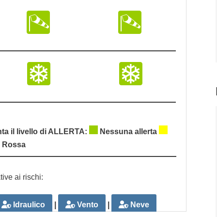
nta il livello di ALLERTA:
Nessuna allerta
a Rossa
tive ai rischi:
Idraulico
|
Vento
|
Neve