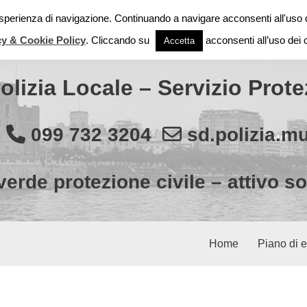
 esperienza di navigazione. Continuando a navigare acconsenti all'uso 
Città di Taranto
cy & Cookie Policy
. Cliccando su
acconsenti all’uso dei 
Accetta
olizia Locale – Servizio Prote
7
099 732 3204
sd.polizia.m
rde protezione civile – attivo s
Home
Piano di 