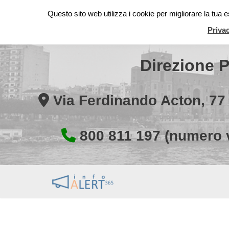
Questo sito web utilizza i cookie per migliorare la tua
Vai
Priva
al
contenuto
Direzione P
Via Ferdinando Acton, 7
800 811 197 (numero ve